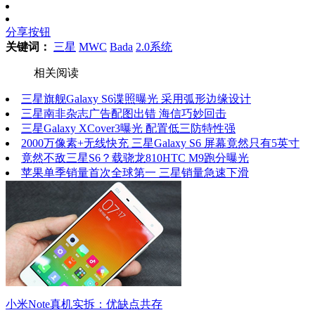
分享按钮
关键词：
三星
MWC
Bada
2.0系统
相关阅读
三星旗舰Galaxy S6谍照曝光 采用弧形边缘设计
三星南非杂志广告配图出错 海信巧妙回击
三星Galaxy XCover3曝光 配置低三防特性强
2000万像素+无线快充 三星Galaxy S6 屏幕竟然只有5英寸
竟然不敌三星S6？载骁龙810HTC M9跑分曝光
苹果单季销量首次全球第一 三星销量急速下滑
小米Note真机实拆：优缺点共存