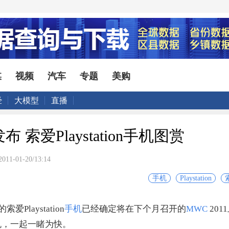
媒
视频
汽车
专题
美购
经
大模型
直播
布 索爱Playstation手机图赏
2011-01-20/13:14
手机
Playstation
Playstation
手机
已经确定将在下个月召开的
MWC
20
机，一起一睹为快。