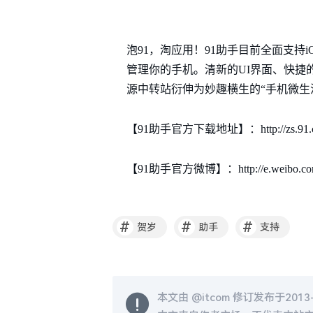
泡91，淘应用！91助手目前全面支持i
管理你的手机。清新的UI界面、快捷
源中转站衍伸为妙趣横生的“手机微生
【91助手官方下载地址】：http://zs.91.c
【91助手官方微博】：http://e.weibo.com/9
#
#
#
贺岁
助手
支持
本文由 @
itcom
修订发布于2013-0