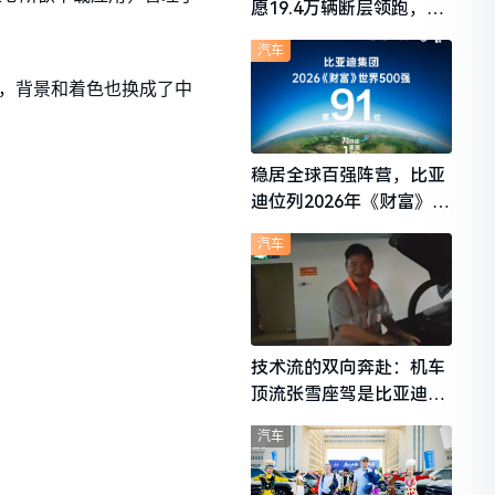
愿19.4万辆断层领跑，理
想i6成最强黑马
汽车
元素，背景和着色也换成了中
稳居全球百强阵营，比亚
迪位列2026年《财富》世
界500强第91位
汽车
技术流的双向奔赴：机车
顶流张雪座驾是比亚迪秦
L
汽车