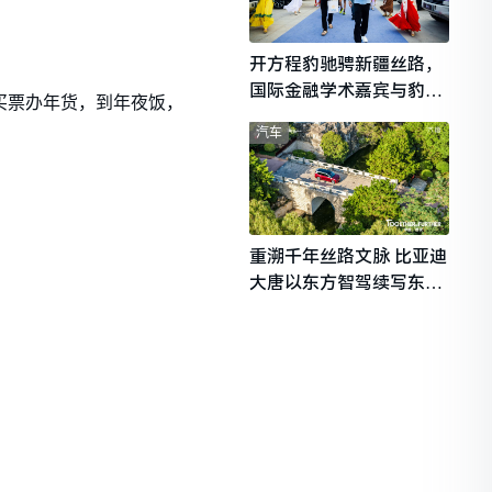
开方程豹驰骋新疆丝路，
国际金融学术嘉宾与豹友
买票办年货，到年夜饭，
共赴山海热爱
汽车
重溯千年丝路文脉 比亚迪
大唐以东方智驾续写东西
文明对话