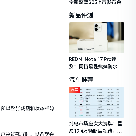
全新深蓝S05上市发布会
新品评测
REDMI Note 17 Pro评
测：同档最强抗摔防水，
2026年千元机市场的品质
汽车推荐
守门员
汽车
来，所以整张截图和状态栏隐
纯电市场座次大洗牌：星
愿19.4万辆断层领跑，理
中用户尝试截屏时，设备就会