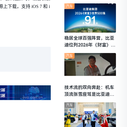
想i6成最强黑马
上下载，支持 iOS 7 和 i
汽车
稳居全球百强阵营，比亚
迪位列2026年《财富》世
界500强第91位
汽车
技术流的双向奔赴：机车
顶流张雪座驾是比亚迪秦
L
汽车