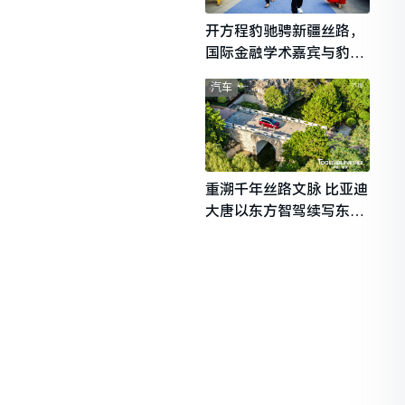
开方程豹驰骋新疆丝路，
国际金融学术嘉宾与豹友
共赴山海热爱
汽车
重溯千年丝路文脉 比亚迪
大唐以东方智驾续写东西
文明对话