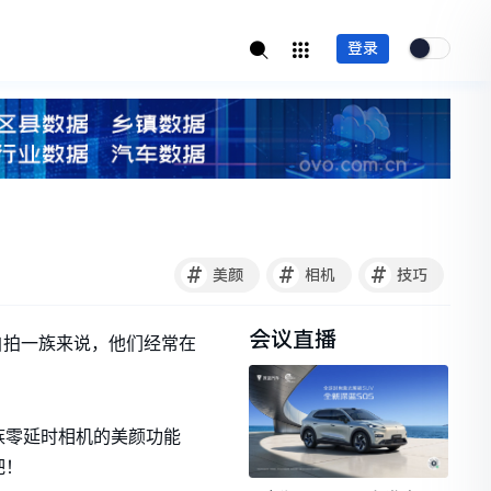
登录
#
#
#
美颜
相机
技巧
会议直播
自拍一族来说，他们经常在
族零延时相机的美颜功能
吧！