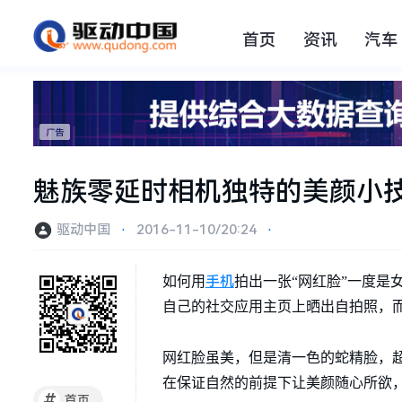
首页
资讯
汽车
魅族零延时相机独特的美颜小
驱动中国
⋅
2016-11-10/20:24
⋅
手机
如何用
拍出一张“网红脸”一度
自己的社交应用主页上晒出自拍照，而
网红脸虽美，但是清一色的蛇精脸，
在保证自然的前提下让美颜随心所欲
#
首页