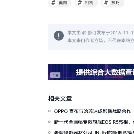
#
#
#
美颜
相机
技巧
本文由 @
修订发布于2016-11-10
本文来自作者立场，不代表本站
相关文章
OPPO 宣布与哈苏达成影像战略合作
新一代全画幅专微旗舰EOS R5亮相
相机？
老牌摄影器材公司UN-ltd的新概念