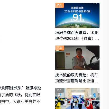
想i6成最强黑马
汽车
稳居全球百强阵营，比亚
迪位列2026年《财富》世
界500强第91位
汽车
技术流的双向奔赴：机车
顶流张雪座驾是比亚迪秦
L
的大眼萌妹效果？魅族零延
汽车
有了质的飞跃，特别在眼
自拍中，大眼和美白并不
。