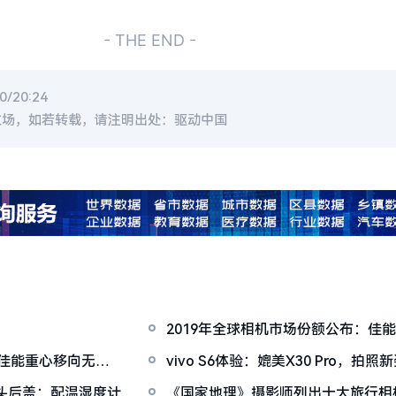
- THE END -
/20:24
立场，如若转载，请注明出处：驱动中国
2019年全球相机市场份额公布：佳
，佳能重心移向无反
vivo S6体验：媲美X30 Pro，
镜头后盖：配温湿度计
《国家地理》摄影师列出十大旅行相