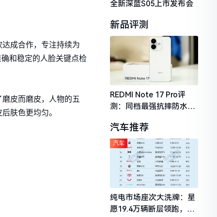
全新深蓝S05上市发布会
新品评测
软达成合作，专注持续为
准确和稳定的人脸关键点检
REDMI Note 17 Pro评
了磨皮而磨皮，人物的五
测：同档最强抗摔防水，
皮后肤色更均匀。
2026年千元机市场的品质
汽车推荐
守门员
汽车
纯电市场座次大洗牌：星
愿19.4万辆断层领跑，理