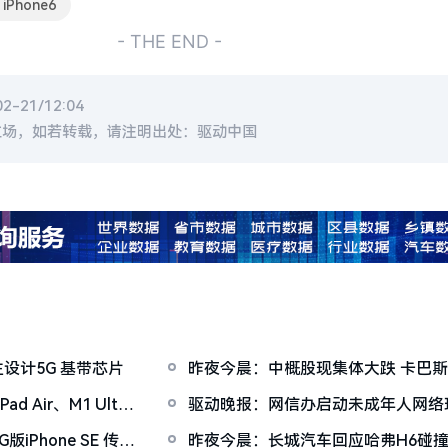
iPhone6
- THE END -
-21/12:04
立场，如若转载，请注明出处：驱动中国
主设计5G 基带芯片
昨夜今晨：中概股现集体大跌 卡巴
三星手机遭韩国用户集体诉讼
 Air、M1 Ultra
驱动晚报：网信办启动未成年人网络
realme真我GT大师系列发布
Phone SE 传小
昨夜今晨：长城汽车回应哈弗H6碰撞