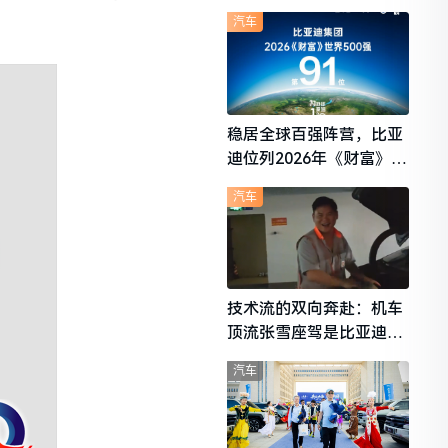
想i6成最强黑马
汽车
稳居全球百强阵营，比亚
迪位列2026年《财富》世
界500强第91位
汽车
技术流的双向奔赴：机车
顶流张雪座驾是比亚迪秦
L
汽车