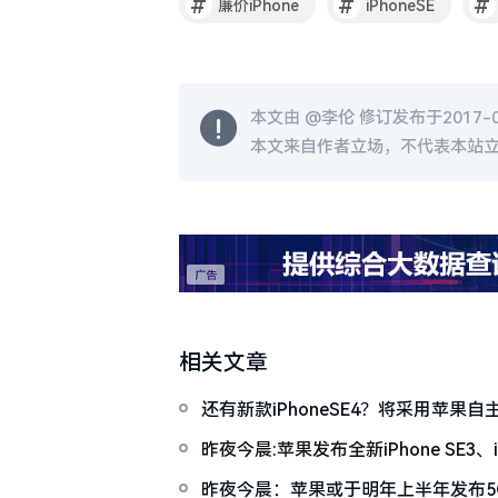
#
#
#
廉价iPhone
iPhoneSE
本文由 @
李伦
修订发布于2017-02
本文来自作者立场，不代表本站
相关文章
还有新款iPhoneSE4？将采用苹果自
昨夜今晨:苹果发布全新iPhone SE3、iPad
芯片等新品
昨夜今晨：苹果或于明年上半年发布5G版i