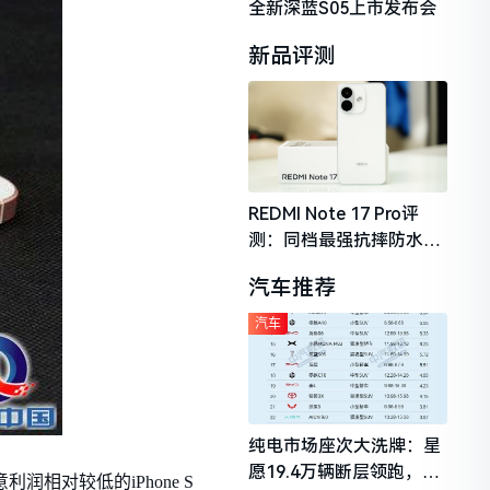
全新深蓝S05上市发布会
新品评测
REDMI Note 17 Pro评
测：同档最强抗摔防水，
2026年千元机市场的品质
汽车推荐
守门员
汽车
纯电市场座次大洗牌：星
愿19.4万辆断层领跑，理
相对较低的iPhone S