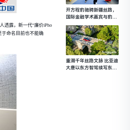
开方程豹驰骋新疆丝路，
国际金融学术嘉宾与豹友
共赴山海热爱
透露，新一代“廉价iPho
汽车
多，至于命名目前也不能确
重溯千年丝路文脉 比亚迪
大唐以东方智驾续写东西
文明对话