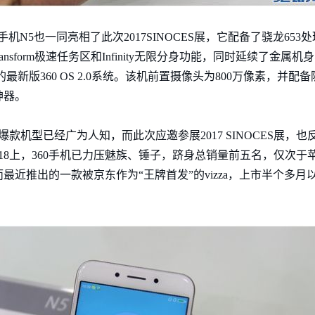
手机N5也一同亮相了此次2017SINOCES展，它配备了骁龙653
ansform极速任务区和Infinity无限分身功能，同时延续了金属机身
新版360 OS 2.0系统。该机前置摄像头为800万像素，并
神器。
款爆款机型已经广为人知，而此次应邀参展2017 SINOCES展，
18上，360手机已力压魅族、锤子，跻身总销量前五名，仅次于
最近推出的一款被京东作为“王牌首发”的vizza，上市半个多月