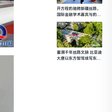
开方程豹驰骋新疆丝路，
国际金融学术嘉宾与豹友
共赴山海热爱
汽车
重溯千年丝路文脉 比亚迪
大唐以东方智驾续写东西
文明对话