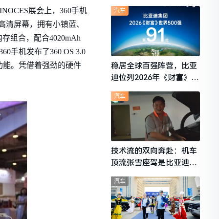
想i6成最强黑马
NOCES展会上，360手机
汽车
率全高清屏幕，拥有小镇蓝、
存组合，配合4020mAh
机发布了360 OS 3.0
稳居全球百强阵营，比亚
功能。凭借着强劲的硬件
迪位列2026年《财富》世
界500强第91位
汽车
技术流的双向奔赴：机车
顶流张雪座驾是比亚迪秦
L
汽车