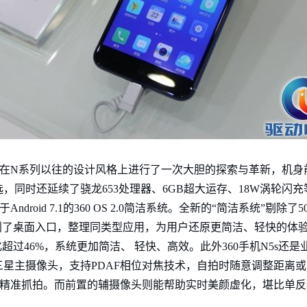
日，它在N系列以往的设计风格上进行了一次大胆的探索与革新，机身前
同时还延续了骁龙653处理器、6GB超大运存、18W涡轮闪充等
droid 7.1的360 OS 2.0简洁系统。全新的“简洁系统”剔除
划了桌面入口，整理同类型应用，为用户还原更简洁、轻快的体验。
超过46%，系统更加简洁、 轻快、高效。此外360手机N5s还是
万三星主摄像头，支持PDAF相位对焦技术，自拍时随意调整距离
实现精准抓拍。而前置的辅摄像头则能帮助实时美颜虚化，堪比单