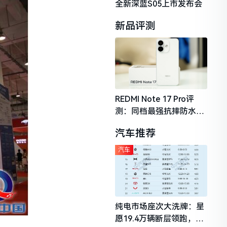
全新深蓝S05上市发布会
新品评测
REDMI Note 17 Pro评
测：同档最强抗摔防水，
2026年千元机市场的品质
汽车推荐
守门员
汽车
纯电市场座次大洗牌：星
愿19.4万辆断层领跑，理