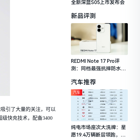
全新深蓝S05上市发布会
新品评测
REDMI Note 17 Pro评
测：同档最强抗摔防水，
2026年千元机市场的品质
汽车推荐
守门员
汽车
相就吸引了大量的关注，可以
超级快充技术，配备3400
纯电市场座次大洗牌：星
愿19.4万辆断层领跑，理