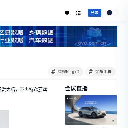
登录
#
#
荣耀Magic2
荣耀手机
会议直播
出图赏之后，不少特邀嘉宾