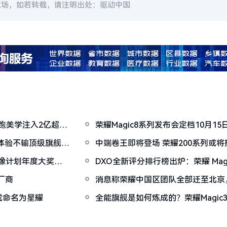
立场，如若转载，请注明出处：驱动中国
超跑美学注入2亿超夜
荣耀Magic8系列发布会定档10月1
秘
综合体验不输顶级旗舰的
中端卷王即将登场 荣耀200系列或
影像计划年度大奖今
DXO全新评分排行榜出炉：荣耀 Magic4
Pro
厂商
消息称荣耀中国区团队全部迁至北京
或命名为星耀
全能旗舰是如何炼成的？荣耀Magic3