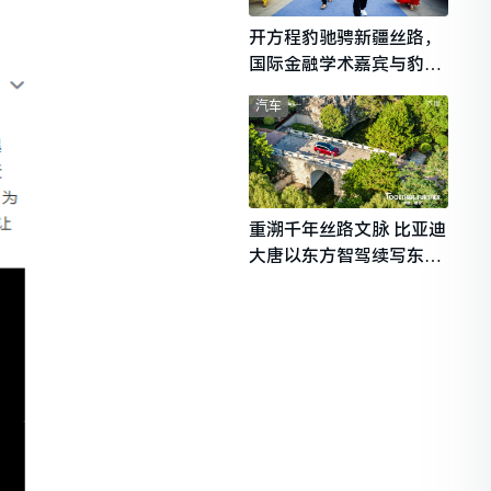
开方程豹驰骋新疆丝路，
国际金融学术嘉宾与豹友
共赴山海热爱
汽车
重溯千年丝路文脉 比亚迪
大唐以东方智驾续写东西
文明对话