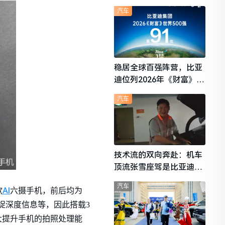
想i6成最强黑马
汽车
稳居全球百强阵营，比亚
迪位列2026年《财富》世
界500强第91位
汽车
技术流的双向奔赴：机车
顶流张雪座驾是比亚迪秦
L
汽车
AI
款
六摄手机，前后均为
捕捉深度信息等，因此搭载3
大大提升手机的拍照处理能