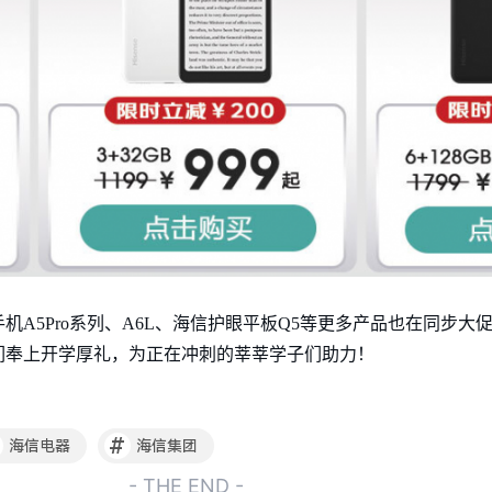
机A5Pro系列、A6L、海信护眼平板Q5等更多产品也在同步大
们奉上开学厚礼，为正在冲刺的莘莘学子们助力！
#
海信电器
海信集团
- THE END -