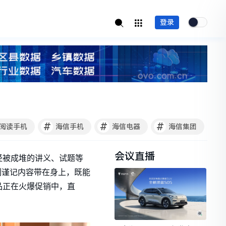
登录
#
#
#
阅读手机
海信手机
海信电器
海信集团
会议直播
经被成堆的讲义、试题等
刻谨记内容带在身上，既能
品正在火爆促销中，直