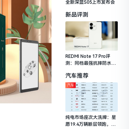
全新深蓝S05上市发布会
新品评测
REDMI Note 17 Pro评
测：同档最强抗摔防水，
2026年千元机市场的品质
汽车推荐
守门员
汽车
纯电市场座次大洗牌：星
愿19.4万辆断层领跑，理