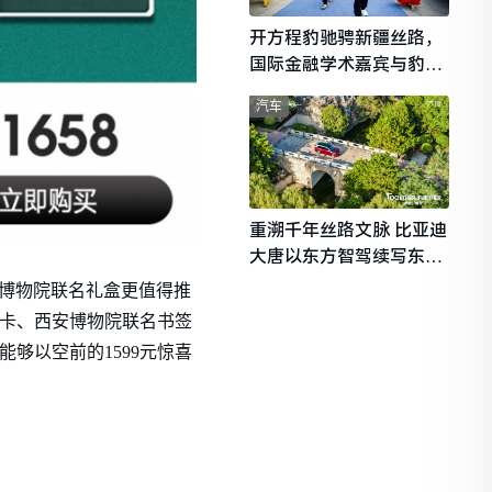
开方程豹驰骋新疆丝路，
国际金融学术嘉宾与豹友
共赴山海热爱
汽车
重溯千年丝路文脉 比亚迪
大唐以东方智驾续写东西
文明对话
安博物院联名礼盒更值得推
年卡、西安博物院联名书签
能够以空前的1599元惊喜