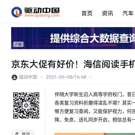
首页
资讯
汽车
京东大促有好价！海信阅读手机
驱动中国
⋅
2021-09-08/16:48
⋅
伴随大学新生迈入高等学府校门，昔
各类复习资料折磨得凌乱不堪？其实
够方便复习查阅，又能保护视力，何
降、免息、送礼同步开启，相信总有
#
首页