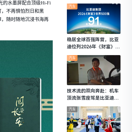
想i6成最强黑马
水墨屏配合顶级Hi-Fi
汽车
灯，不再惧怕烈日和黑
障，随时随地沉浸书海再
稳居全球百强阵营，比亚
迪位列2026年《财富》世
界500强第91位
汽车
技术流的双向奔赴：机车
顶流张雪座驾是比亚迪秦
L
汽车