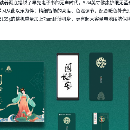
读器彻底摆脱了早先电子书的无声时代，5.84英寸健康护眼无蓝光的
学习从此以乐为伴；精细智能的亮度、色温调节，配合暖色补光
155g的整机重量加上7mm纤薄机身，更有超大容量电池续航保