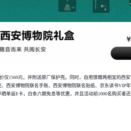
杀价仅1569元，并附送原厂保护壳。同时，自用馈赠两相宜的西
、西安博物院联名手账、西安博物院联名贴纸、京东读书VIP
享晒单返E卡，白条六期免息等优惠，并且活动前1000名购买者还