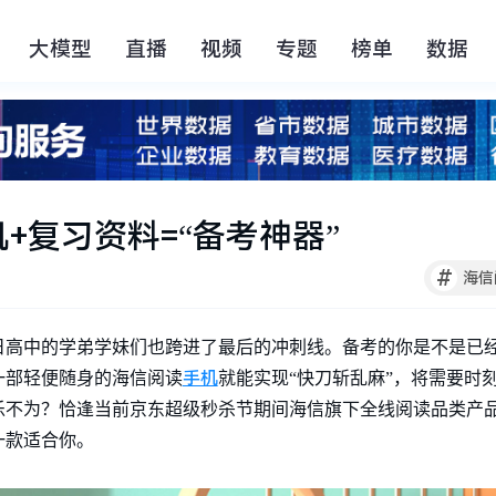
大模型
直播
视频
专题
榜单
数据
+复习资料=“备考神器”
#
海信
日高中的学弟学妹们也跨进了最后的冲刺线。备考的你是不是已
手机
一部轻便随身的海信阅读
就能实现“快刀斩乱麻”，将需要时
乐不为？恰逢当前京东超级秒杀节期间海信旗下全线阅读品类产
一款适合你。