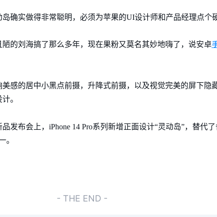
岛确实做得非常聪明，必须为苹果的UI设计师和产品经理点个
丑陋的刘海搞了那么多年，现在果粉又莫名其妙地嗨了，说安卓
响美感的居中小黑点前摄，升降式前摄，以及视觉完美的屏下隐
设计。
会上，iPhone 14 Pro系列新增正面设计“灵动岛”，替代了备受“吐
一。
- THE END -