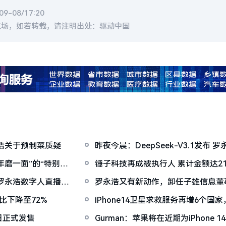
-08/17:20
立场，如若转载，请注明出处：驱动中国
浩关于预制菜质疑
昨夜今晨：DeepSeek-V3.1发布
面产品
年磨一面”的“特别特
锤子科技再成被执行人 累计金额达21
罗永浩数字人直播带
罗永浩又有新动作，卸任子雄信息董
占比下降至72%
iPhone14卫星求救服务再增6个
两年
4日正式发售
Gurman：苹果将在近期为iPhone