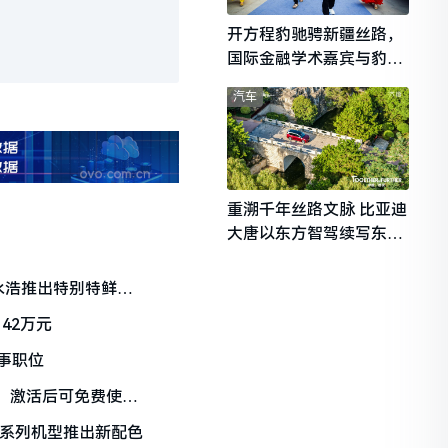
开方程豹驰骋新疆丝路，
国际金融学术嘉宾与豹友
共赴山海热爱
汽车
重溯千年丝路文脉 比亚迪
大唐以东方智驾续写东西
文明对话
 罗永浩推出特别特鲜泡
42万元
事职位
国家，激活后可免费使用
 14系列机型推出新配色