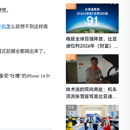
想i6成最强黑马
汽车
硬赞。
手机
怎么就想不到这样高
稳居全球百强阵营，比亚
迪位列2026年《财富》世
藏式前摄全都搞出来了，
界500强第91位
汽车
槽”的iPhone 14 Pr
技术流的双向奔赴：机车
顶流张雪座驾是比亚迪秦
L
汽车