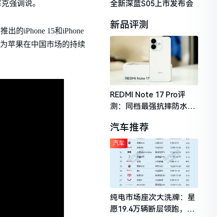
全新深蓝S05上市发布会
库克强调说。
新品评测
hone 15和iPhone
为苹果在中国市场的持续
REDMI Note 17 Pro评
测：同档最强抗摔防水，
2026年千元机市场的品质
汽车推荐
守门员
汽车
纯电市场座次大洗牌：星
愿19.4万辆断层领跑，理