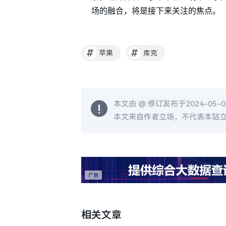
场的融合，将是接下来关注的焦点。
#
#
苹果
库克
本文由 @
修订发布于2024-05-06
本文来自作者立场，不代表本站
相关文章