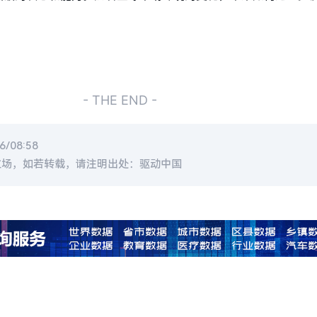
- THE END -
/08:58
立场，如若转载，请注明出处：驱动中国