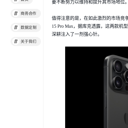
要不断努力以维持和提升其市场地位。
#
商务合作
值得注意的是，在如此激烈的市场竞争下，苹
15 Pro Max，据库克透露，这两
#
数据定制
深耕注入了一剂强心针。
#
关于我们