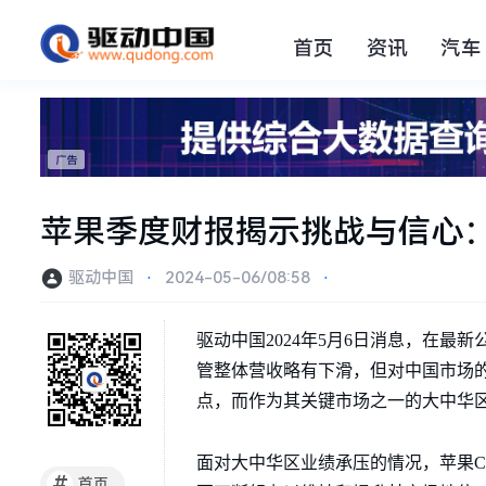
首页
资讯
汽车
苹果季度财报揭示挑战与信心
驱动中国
⋅
2024-05-06/08:58
⋅
驱动中国2024年5月6日消息，在
管整体营收略有下滑，但对中国市场的
点，而作为其关键市场之一的大中华区，
面对大中华区业绩承压的情况，苹果C
#
首页