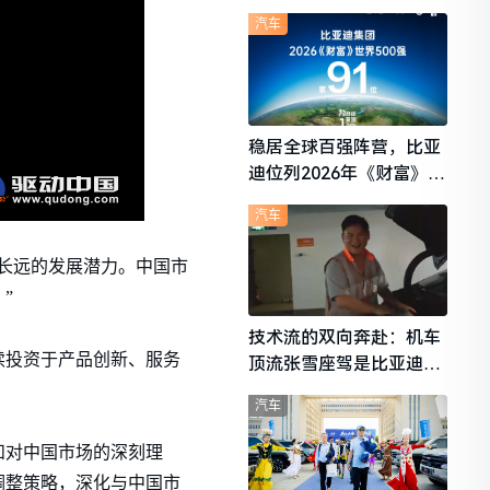
想i6成最强黑马
汽车
稳居全球百强阵营，比亚
迪位列2026年《财富》世
界500强第91位
汽车
长远的发展潜力。中国市
”
技术流的双向奔赴：机车
续投资于产品创新、服务
顶流张雪座驾是比亚迪秦
L
汽车
和对中国市场的深刻理
调整策略，深化与中国市