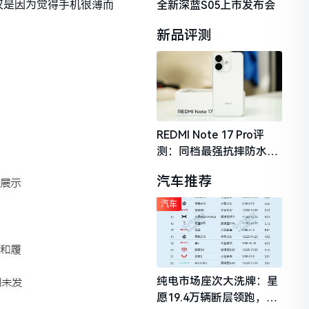
全新深蓝S05上市发布会
仅是因为觉得手机很薄而
新品评测
REDMI Note 17 Pro评
测：同档最强抗摔防水，
2026年千元机市场的品质
汽车推荐
守门员
汽车
纯电市场座次大洗牌：星
愿19.4万辆断层领跑，理