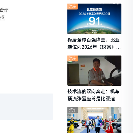
想i6成最强黑马
汽车
稳居全球百强阵营，比亚
迪位列2026年《财富》世
界500强第91位
汽车
技术流的双向奔赴：机车
顶流张雪座驾是比亚迪秦
L
汽车