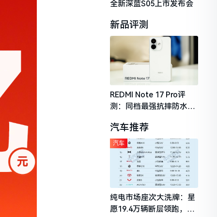
全新深蓝S05上市发布会
新品评测
REDMI Note 17 Pro评
测：同档最强抗摔防水，
2026年千元机市场的品质
汽车推荐
守门员
汽车
纯电市场座次大洗牌：星
愿19.4万辆断层领跑，理