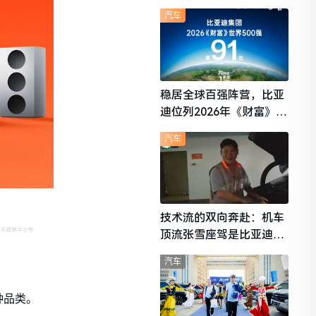
想i6成最强黑马
汽车
稳居全球百强阵营，比亚
迪位列2026年《财富》世
界500强第91位
汽车
技术流的双向奔赴：机车
顶流张雪座驾是比亚迪秦
L
汽车
种品类。