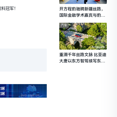
双料冠军！
开方程豹驰骋新疆丝路，
国际金融学术嘉宾与豹友
共赴山海热爱
汽车
重溯千年丝路文脉 比亚迪
大唐以东方智驾续写东西
文明对话