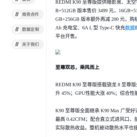
REDMI K90 至尊版提供暗影黑、太空银、
B+512GB 版本售价 3499 元，16GB+5
#
商务合作
GB+256GB 版本额外再减 200 
数据
Ah 充电宝、6A L 型 Type-C 快充
#
数据定制
平台开售。
#
关于我们
至尊双芯，乘风而上
REDMI K90 至尊版搭载骁龙 8
升 45%；GPU性能大涨 40%；综合性
K90 至尊版全面继承 K90 Max 广
最高 0.42CFM；配合直立式进风口
实际散热收益。整机被动散热水平也接近天