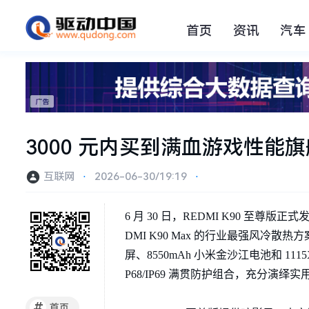
首页
资讯
汽车
3000 元内买到满血游戏性能旗舰！
互联网
⋅
2026-06-30/19:19
⋅
6 月 30 日，REDMI K90 至尊
DMI K90 Max 的行业最强风冷散热
屏、8550mAh 小米金沙江电池和 11
P68/IP69 满贯防护组合，充分演绎
#
首页