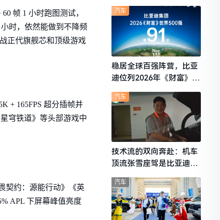
想i6成最强黑马
汽车
60 帧 1 小时跑图测试，
玩 3 小时，依然能做到不降频
来挑战正代旗舰芯和顶级游戏
稳居全球百强阵营，比亚
迪位列2026年《财富》世
界500强第91位
汽车
 + 165FPS 超分插帧并
坏：星穹铁道》等头部游戏中
技术流的双向奔赴：机车
顶流张雪座驾是比亚迪秦
L
汽车
《无畏契约：源能行动》《英
% APL 下屏幕峰值亮度