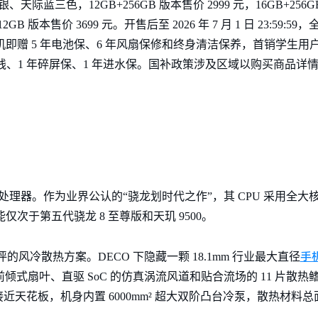
天际蓝三色，12GB+256GB 版本售价 2999 元，16GB+256GB
12GB 版本售价 3699 元。开售后至 2026 年 7 月 1 日 23:59:5
元，购机即赠 5 年电池保、6 年风扇保修和终身清洁保养，首销学生用户
线、1 年碎屏保、1 年进水保。国补政策涉及区域以购买商品详
 至尊版处理器。作为业界公认的“骁龙划时代之作”，其 CPU 采用
能仅次于第五代骁龙 8 至尊版和天玑 9500。
手
受好评的风冷散热方案。DECO 下隐藏一颗 18.1mm 行业最大直径
、前倾式扇叶、直驱 SoC 的仿真涡流风道和贴合流场的 11 片散
花板，机身内置 6000mm² 超大双阶凸台冷泵，散热材料总面积超