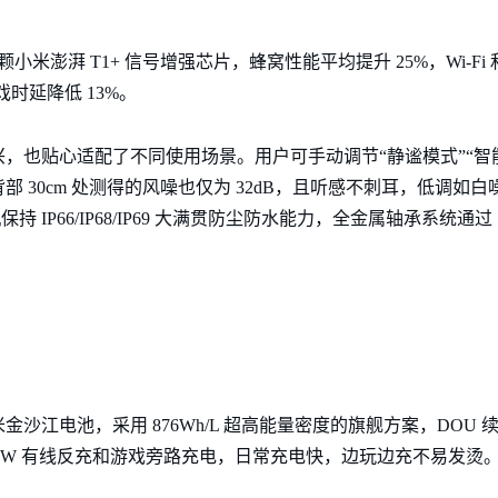
颗小米澎湃 T1+ 信号增强芯片，蜂窝性能平均提升 25%，Wi-Fi
戏时延降低 13%。
，也贴心适配了不同使用场景。用户可手动调节“静谧模式”“智能
 30cm 处测得的风噪也仅为 32dB，且听感不刺耳，低调如
机保持 IP66/IP68/IP69 大满贯防尘防水能力，全金属轴承系统通
h 小米金沙江电池，采用 876Wh/L 超高能量密度的旗舰方案，DOU 续
22.5W 有线反充和游戏旁路充电，日常充电快，边玩边充不易发烫