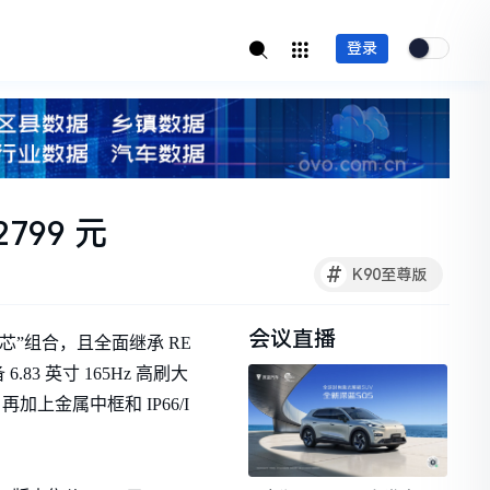
登录
799 元
#
K90至尊版
会议直播
暴双芯”组合，且全面继承 RE
3 英寸 165Hz 高刷大
加上金属中框和 IP66/I