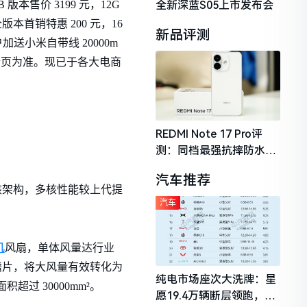
全新深蓝S05上市发布会
 版本售价 3199 元，12G
9，全版本首销特惠 200 元，16
新品评测
加送小米自带线 20000m
情页为准。现已于各大电商
REDMI Note 17 Pro评
测：同档最强抗摔防水，
2026年千元机市场的品质
汽车推荐
守门员
全大核架构，多核性能较上代提
汽车
机
风扇，单体风量达行业
热鳍片，将大风量有效转化为
纯电市场座次大洗牌：星
过 30000mm²。
愿19.4万辆断层领跑，理