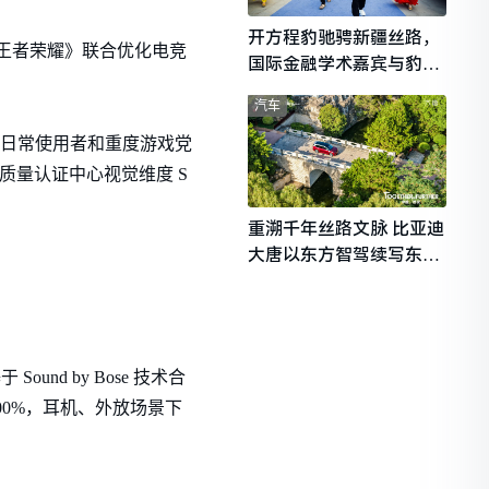
开方程豹驰骋新疆丝路，
与《王者荣耀》联合优化电竞
国际金融学术嘉宾与豹友
共赴山海热爱
汽车
光，为日常使用者和重度游戏党
质量认证中心视觉维度 S
重溯千年丝路文脉 比亚迪
大唐以东方智驾续写东西
文明对话
nd by Bose 技术合
00%，耳机、外放场景下