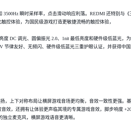
率和 3500Hz 瞬时采样率，点击滑动响应利落。REDMI 还特别
化触控体验，为国民级游戏打造更敏捷流畅的触控体验，
全亮度 DC 调光、圆偏振光 2.0、1nit 最低亮度和硬件级低蓝
ÜV 节律友好、无频闪、硬件级低蓝光三重护眼认证，并获得中国
 立体双扬，上下对称布局让横屏游戏音场更均衡，音效一致性更强。基于 Sou
双音效，还拥有让体验更声临其境的专属游戏音效，脚步响度 +2
边的独立麦克风，横屏游戏语音更清晰。