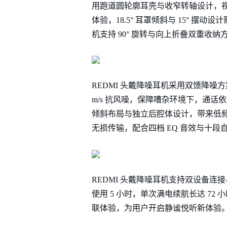
用跑道圆轮廓耳壳与收窄转轴设计，
体验，18.5° 耳罩倾斜与 15°
机支持 90° 旋转与向上折叠双重收
REDMI 头戴降噪耳机采用双馈降噪方案
m/s 抗风噪，保障嘈杂环境下，通话
倾斜布局与独立后腔体设计，带来低频深沉、
无损传输，配合四档 EQ 音效与十段
REDMI 头戴降噪耳机支持双设备连接与
使用 5 小时，单次满电续航长达 7
联体验，为用户开启静谧悦听新体验。开售至 