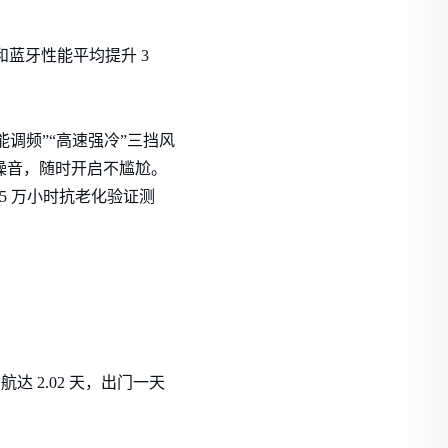
 和蓝牙性能平均提升 3
调频”“高速强冷”三挡风
白噪音，随时开启不尴尬。
过 5 万小时抗老化验证测
航达 2.02 天，出门一天
。