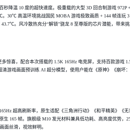
秒降温 10 度的超快速度。极重载的大型 3D 回合制游戏 972P + 
.4℃。30℃ 高温环境挑战国民 MOBA 游戏极致画质 + 144 帧连
温度 43.7℃。风冷散热充分“解锁”骁龙 8 至尊版的芯片潜能，带
惊喜，配合本次搭载的 1.5K 165Hz 电竞屏，支持百款游戏 1.5K
级超清游戏画面预训练 AI 超分模型，使用户能在《原神》《崩
，支持 165Hz 超高刷新率，原生适配《三角洲行动》《和平精英》
生 165 帧。旗舰级 M10 发光材料兼具低功耗、高亮度优势，25
强，画面丝滑，视效鲜明。