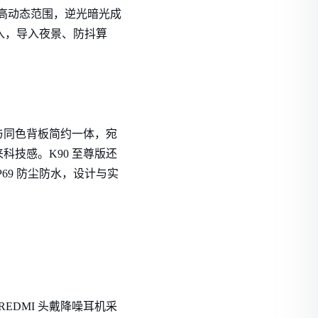
2EV 超高动态范围，逆光暗光成
输入，导入夜景、防抖算
 与同色背板简约一体，宛
技感。K90 至尊版还
/IP69 防尘防水，设计与实
EDMI 头戴降噪耳机采