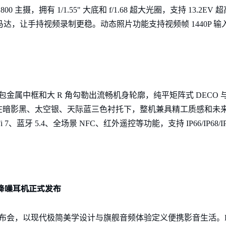
800 主摄，拥有 1/1.55" 大底和 f/1.68 超大光圈，支持 13.
 马达，让手持视频录制更稳。动态照片功能支持视频帧 1440P 
，反包金属中框和大 R 角勾勒出流畅机身轮廓，纯平矩阵式 DECO
暗影黑、太空银、天际蓝三色衬托下，整机兼具精工质感和未来科
 7、蓝牙 5.4、全场景 NFC、红外遥控等功能，支持 IP66/IP68
戴降噪耳机正式发布
发布会，以现代极简美学设计与旗舰音频体验定义便携影音生活。R