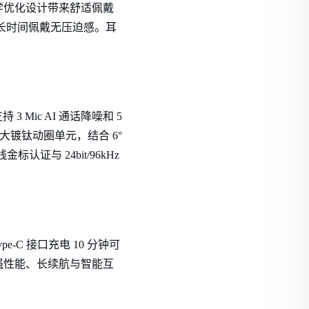
学优化设计带来舒适佩戴
，长时间佩戴无压迫感。耳
Mic AI 通话降噪和 5
大镀钛动圈单元，结合 6°
证与 24bit/96kHz
-C 接口充电 10 分钟可
、强性能、长续航与智能互