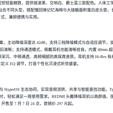
视觉轻盈精致，提供摇滚黑、交响白、爵士蓝三款配色。人体工
 摆动设计贴合不同头型，搭配慢回弹记忆海绵与大接触面积蛋白皮头垫
纳方式，兼顾便携与实用。
，主动降噪深度达 42dB，支持三档降噪模式与自适应调节，支持 3 
依旧清晰；支持通透模式，佩戴耳机也能清晰拾音。内置 40mm 超
中频通透、高频细腻的高保真音质。耳机支持 Hi-Res 有线金标认
自定义 EQ 调节，打造个性化沉浸式听觉盛宴。
 HyperOS 生态协同，实现音频流转、共享与智能查找功能。Type
2 小时，轻松满足一周使用需求。REDMI 头戴降噪耳机以高颜值
7 月 7 日 24 点，首销价 297 元起。