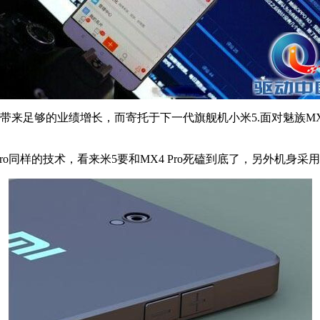
来足够的业绩增长，而寄托于下一代旗舰机小米5.面对魅族MX4
ro同样的技术，看来米5要和MX4 Pro死磕到底了，另外机身