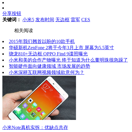
分享按钮
关键词：
小米5
发布时间
无边框
雷军
CES
相关阅读
2015年我们翘首以盼的10款手机
华硕新机ZenFone 2将于今年3月上市 屏幕为5.5英寸
骁龙810+无边框 OPPO Find 9谍照曝光
小米和美的合作产物曝光 终于知道为什么董明珠很急躁了
智能硬件面向健康领域 市场发展的趋势
小米深耕互联网视频领域欲意何为？
小米Note真机实拆：优缺点共存