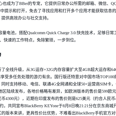
息处理中心也成为了BBer的专宠，它提供日常办公所需的邮箱、微信、
b中提示和打开，免去了寻找应用和打开多个应用才能获取信息的
，提供高效办公与社交支持。
mAh大容量电池，搭配Qualcomm Quick Charge 3.0.快充技术
人高效、快速的工作特点，免除繁琐，一步到位。
售
全线升级，从3G运存+32G内存容量扩大至4GB超大运存和6
地享受多任务处理的游刃有余。国行版还特意对中国市场TOP10
同时支持移动、电信、联通4G全网通和全球50+运营商SIM卡
其他国家和地区陆续发布，各地价格略有差异，如欧洲版本的售价是599欧
民币4300元），近期在印度发布的售价则是625美元（约合人民币
约，共同宣布BlackBerry KEYone于8月8日晚21:21分在京
区的版本来讲，更具性价比优势，不难看出BlackBerry手机官