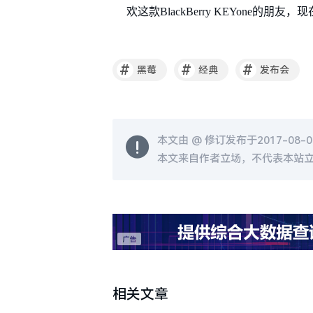
欢这款BlackBerry KEYone的
#
#
#
黑莓
经典
发布会
本文由 @
修订发布于2017-08-08
本文来自作者立场，不代表本站
相关文章