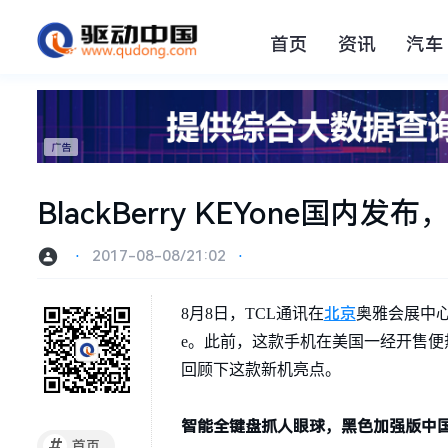
首页
资讯
汽车
BlackBerry KEYone国内
⋅
2017-08-08/21:02
⋅
北京
8月8日，TCL通讯在
奥雅会展中心举行
e。此前，这款手机在美国一经开售
回顾下这款新机亮点。
智能全键盘抓人眼球，黑色加强版中
#
首页