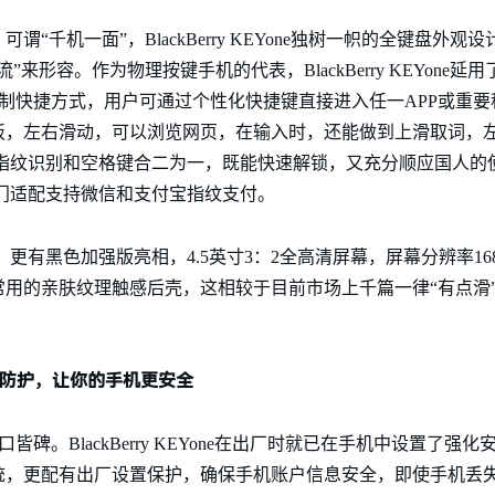
“千机一面”，BlackBerry KEYone独树一帜的全键盘外
容。作为物理按键手机的代表，BlackBerry KEYone延用了Bl
个定制快捷方式，用户可通过个性化快捷键直接进入任一APP或重
板，左右滑动，可以浏览网页，在输入时，还能做到上滑取词，
更是完美地将指纹识别和空格键合二为一，既能快速解锁，又充分顺应国
ne还专门适配支持微信和支付宝指纹支付。
Yone，更有黑色加强版亮相，4.5英寸3：2全高清屏幕，屏幕分辨率168
rry手机常用的亲肤纹理触感后壳，这相较于目前市场上千篇一律“有点
全防护，让你的手机更安全
有口皆碑。BlackBerry KEYone在出厂时就已在手机中设置了
统，更配有出厂设置保护，确保手机账户信息安全，即使手机丢