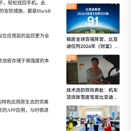
想i6成最强黑马
情况下，轻松找回手机。此
汽车
的安防措施，都是BlackB
比一般手机仅在应用层的监控更为全
稳居全球百强阵营，比亚
迪位列2026年《财富》世
界500强第91位
汽车
账号信息加密存储于高强度的本
技术流的双向奔赴：机车
顶流张雪座驾是比亚迪秦
ry手机的特色应用原生态的完美
L
汽车
广泛的APP应用，与时俱进