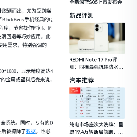
全新深蓝S05上市发布会
观设计脱颖而出，尤为受到媒
新品评测
ackBerry手机经典的Q
要程序，节省操作时间。同
左滑回退等巧妙应用。此
人的使用需求，特别强调的
REDMI Note 17 Pro评
测：同档最强抗摔防水，
0*1080，显示精度高达4
2026年千元机市场的品质
汽车推荐
滑”的金属或塑料后壳来说，
守门员
汽车
强化安全系统。同时，专有的D
纯电市场座次大洗牌：星
数据
失后被擦除了
，也必
愿19.4万辆断层领跑，理