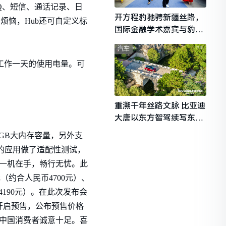
QQ、短信、通话记录、日
开方程豹驰骋新疆丝路，
烦恼，Hub还可自定义标
国际金融学术嘉宾与豹友
共赴山海热爱
汽车
，足够日常工作一天的使用电量。可
重溯千年丝路文脉 比亚迪
大唐以东方智驾续写东西
文明对话
4GB大内存容量，另外支
0的应用做了适配性测试，
，一机在手，畅行无忧。此
元（约合人民币4700元）、
4190元）。在此次发布会
东商城开启预售，公布预售价格
方对中国消费者诚意十足。喜