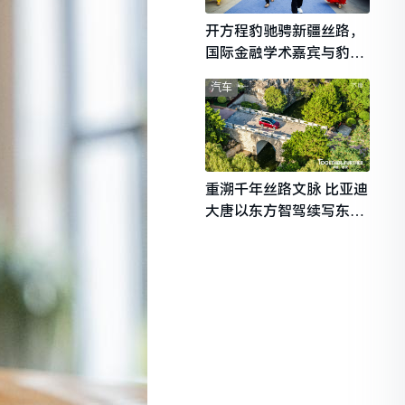
开方程豹驰骋新疆丝路，
国际金融学术嘉宾与豹友
共赴山海热爱
汽车
重溯千年丝路文脉 比亚迪
大唐以东方智驾续写东西
文明对话