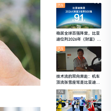
想i6成最强黑马
汽车
稳居全球百强阵营，比亚
迪位列2026年《财富》世
界500强第91位
汽车
技术流的双向奔赴：机车
顶流张雪座驾是比亚迪秦
L
汽车