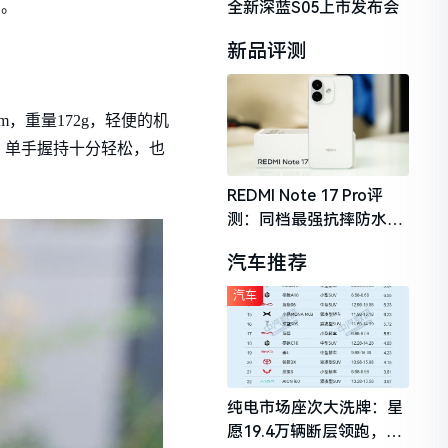
全新深蓝S05上市发布会
助。
新品评测
m，重量172g，轻便的机
，单手握持十分轻松，也
REDMI Note 17 Pro评
测：同档最强抗摔防水，
2026年千元机市场的品质
汽车推荐
守门员
汽车
纯电市场座次大洗牌：星
愿19.4万辆断层领跑，理