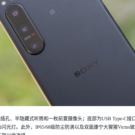
插孔、半隐藏式听筒和一枚前置摄像头；底部为USB Type-C接
光灯。此外，IP65/68级防尘防滴以及双面康宁大猩猩Victu