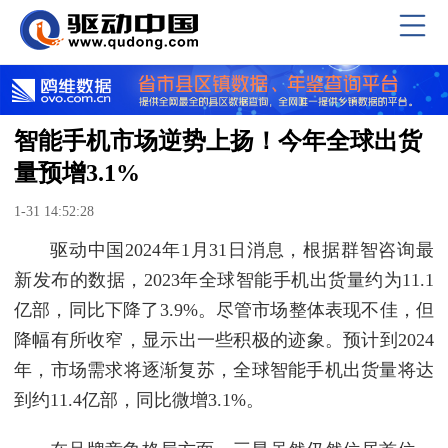
智能手机市场逆势上扬！今年全球出货
量预增3.1%
1-31 14:52:28
驱动中国2024年1月31日消息，根据群智咨询最
新发布的数据，2023年全球智能手机出货量约为11.1
亿部，同比下降了3.9%。尽管市场整体表现不佳，但
降幅有所收窄，显示出一些积极的迹象。预计到2024
年，市场需求将逐渐复苏，全球智能手机出货量将达
到约11.4亿部，同比微增3.1%。