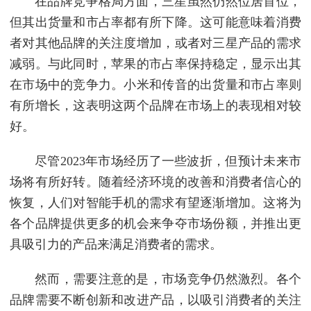
在品牌竞争格局方面，三星虽然仍然位居首位，
但其出货量和市占率都有所下降。这可能意味着消费
者对其他品牌的关注度增加，或者对三星产品的需求
减弱。与此同时，苹果的市占率保持稳定，显示出其
在市场中的竞争力。小米和传音的出货量和市占率则
有所增长，这表明这两个品牌在市场上的表现相对较
好。
尽管2023年市场经历了一些波折，但预计未来市
场将有所好转。随着经济环境的改善和消费者信心的
恢复，人们对智能手机的需求有望逐渐增加。这将为
各个品牌提供更多的机会来争夺市场份额，并推出更
具吸引力的产品来满足消费者的需求。
然而，需要注意的是，市场竞争仍然激烈。各个
品牌需要不断创新和改进产品，以吸引消费者的关注