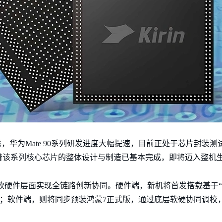
，华为Mate 90系列研发进度大幅提速，目前正处于芯片封装测
着该系列核心芯片的整体设计与制造已基本完成，即将迈入整机
将在软硬件层面实现全链路创新协同。硬件端，新机将首发搭载基于“韬
ro）；软件端，则将同步预装鸿蒙7正式版，通过底层软硬协同调