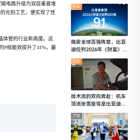
想i6成最强黑马
逻辑电路升级为双层垂直堆
汽车
进的光刻工艺，便实现了性
亿个晶体管的行业新高度。这
稳居全球百强阵营，比亚
的P核能效提升了41%，最
迪位列2026年《财富》世
界500强第91位
汽车
技术流的双向奔赴：机车
顶流张雪座驾是比亚迪秦
L
汽车