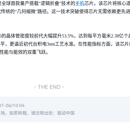
手机
是全球首款量产搭载“逻辑折叠”技术的
芯片。该芯片将核心
代传统的“几何缩微”路径。这一技术突破使得芯片无需依赖更先
26的晶体管密度较前代大幅提升53.5%，达到每平方毫米2.38
工艺持平，更逼近初代台积电3nm工艺水准。在性能指标方面，该芯片
了性能与能效的双重飞跃。
- THE END -
-06/10:04
立场，如若转载，请注明出处：驱动中国