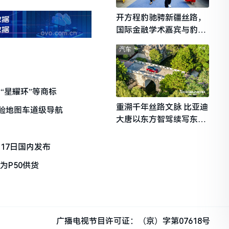
开方程豹驰骋新疆丝路，
国际金融学术嘉宾与豹友
共赴山海热爱
汽车
“星耀环”等商标
重溯千年丝路文脉 比亚迪
体验地图车道级导航
大唐以东方智驾续写东西
文明对话
17日国内发布
为P50供货
广播电视节目许可证：（京）字第07618号