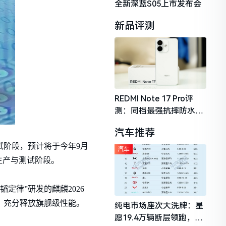
全新深蓝S05上市发布会
新品评测
REDMI Note 17 Pro评
测：同档最强抗摔防水，
2026年千元机市场的品质
汽车推荐
守门员
试阶段，预计将于今年9月
汽车
生产与测试阶段。
定律”研发的麒麟2026
校，充分释放旗舰级性能。
纯电市场座次大洗牌：星
愿19.4万辆断层领跑，理