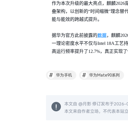
作为本次升级的最大亮点，麒麟2026
叠架构，以创新的“时间缩微”理念替
能与能效的跨越式提升。
数据
据华为官方此前披露的
，麒麟20
一理论密度水平不仅与Intel 18A
高运行频率提升了12.7%，真正实现
#
#
华为手机
华为Mate90系列
本文由 @
月影
修订发布于2026-07
本文来自作者立场，不代表本站