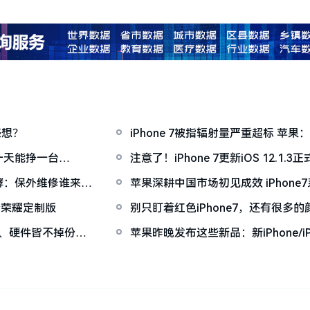
感想？
iPhone 7被指辐射量严重超标 苹
远为25毫米
一天能挣一台
注意了！iPhone 7更新iOS 12.1
题
发酵：保外维修谁来买
苹果深耕中国市场初见成效 iPhone
者荣耀定制版
别只盯着红色iPhone7，还有很多
颜值、硬件皆不掉份
苹果昨晚发布这些新品：新iPhone/iP