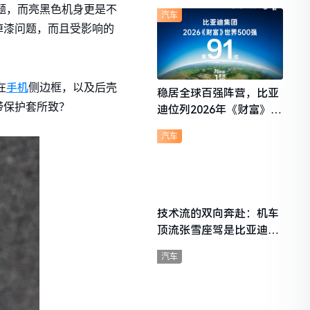
想i6成最强黑马
问题，而亮黑色机身更是不
汽车
掉漆问题，而且受影响的
手机
在
侧边框，以及后壳
稳居全球百强阵营，比亚
不带保护套所致？
迪位列2026年《财富》世
界500强第91位
汽车
技术流的双向奔赴：机车
顶流张雪座驾是比亚迪秦
L
汽车