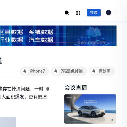
登录
题
#
#
#
iPhone7
7亮黑色掉漆
磨砂黑
会议直播
边缘存在掉漆问题，一时间i
时间大面积爆发，更有愈演