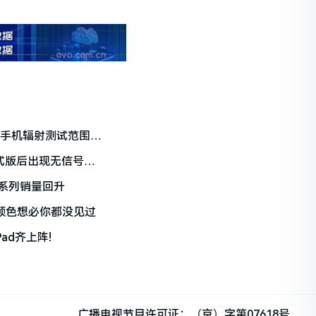
果：手机辐射测试范围最
.3正式版后出现无信号问
7系列销量回升
的颜色想必你都没见过
ad齐上阵!
广播电视节目许可证：（京）字第07618号