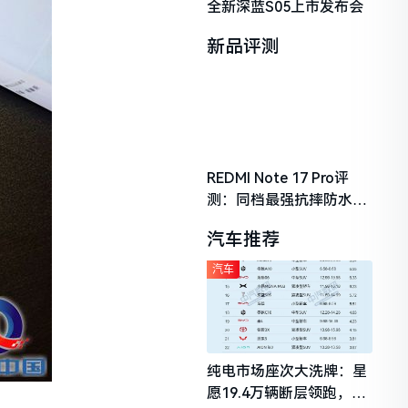
全新深蓝S05上市发布会
新品评测
REDMI Note 17 Pro评
测：同档最强抗摔防水，
2026年千元机市场的品质
汽车推荐
守门员
汽车
纯电市场座次大洗牌：星
愿19.4万辆断层领跑，理